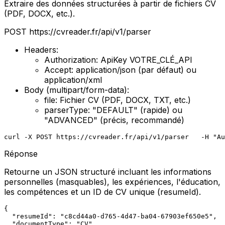
Extraire des données structurées à partir de fichiers CV
(PDF, DOCX, etc.).
POST
https://cvreader.fr/api/v1/parser
Headers:
Authorization: ApiKey
VOTRE_CLÉ_API
Accept: application/json (
par défaut
)
ou
application/xml
Body (multipart/form-data):
file:
Fichier CV (PDF, DOCX, TXT, etc.)
parserType:
"DEFAULT" (rapide) ou
"ADVANCED" (précis, recommandé)
curl -X POST https://cvreader.fr/api/v1/parser   -H "Au
Réponse
Retourne un JSON structuré incluant les informations
personnelles (masquables), les expériences, l'éducation,
les compétences et un ID de CV unique (resumeId).
{

  "resumeId": "c8cd44a0-d765-4d47-ba04-67903ef650e5",

  "documentType": "CV",
