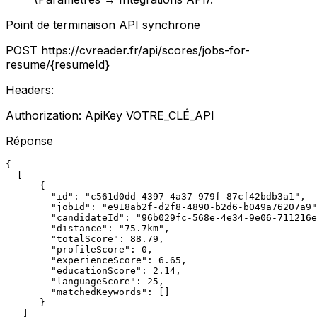
Point de terminaison API synchrone
POST
https://cvreader.fr/api/scores/jobs-for-
resume/
{resumeId}
Headers:
Authorization: ApiKey
VOTRE_CLÉ_API
Réponse
{

  [

      {

        "id": "c561d0dd-4397-4a37-979f-87cf42bdb3a1",

        "jobId": "e918ab2f-d2f8-4890-b2d6-b049a76207a9"
        "candidateId": "96b029fc-568e-4e34-9e06-711216e
        "distance": "75.7km",

        "totalScore": 88.79,

        "profileScore": 0,

        "experienceScore": 6.65,

        "educationScore": 2.14,

        "languageScore": 25,

        "matchedKeywords": []

      }

   ]
