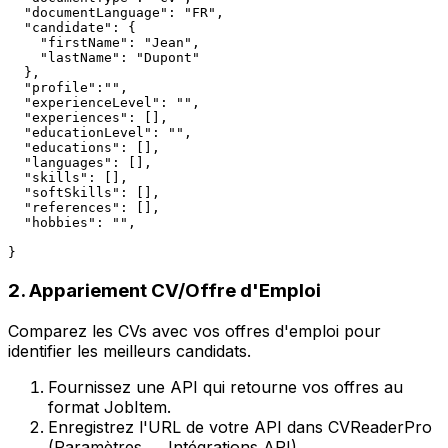
  "documentLanguage": "FR",

  "candidate": {

    "firstName": "Jean",

    "lastName": "Dupont"

  },

  "profile":"",

  "experienceLevel": "",

  "experiences": [],

  "educationLevel": "",

  "educations": [],

  "languages": [],

  "skills": [],

  "softSkills": [],

  "references": [],

  "hobbies": "",

}
2. Appariement CV/Offre d'Emploi
Comparez les CVs avec vos offres d'emploi pour
identifier les meilleurs candidats.
Fournissez une API qui retourne vos offres au
format JobItem.
Enregistrez l'URL de votre API dans CVReaderPro
(Paramètres → Intégrations API).