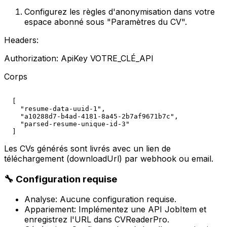
Configurez les règles d'anonymisation dans votre
espace abonné sous "Paramètres du CV".
Headers:
Authorization: ApiKey
VOTRE_CLÉ_API
Corps
  [

    "resume-data-uuid-1",

    "a10288d7-b4ad-4181-8a45-2b7af9671b7c",

    "parsed-resume-unique-id-3"

Les CVs générés sont livrés avec un lien de
téléchargement (downloadUrl) par webhook ou email.
🔧 Configuration requise
Analyse: Aucune configuration requise.
Appariement: Implémentez une API JobItem et
enregistrez l'URL dans CVReaderPro.